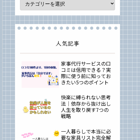
人気記事
家事代行サービスの口
コミは信用できる？実
際に使う前に知ってお
きたい5つのポイント
快楽に縛られない思考
法｜依存から抜け出し
人生を取り戻す7つの
戦略
一人暮らしで本当に必
要な家具リスト完全解